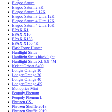
Elegoo Saturn
Elegoo Saturn 2 8K
Elegoo Saturn 3 12K
Elegoo Saturn 3 Ultra 12K
Elegoo Saturn 4 Ultra 12K
Elegoo Saturn 4 Ultra 16K
EPAX X1
EPAX X10
EPAX X133
EPAX X156 4K
FlashForge Hunter
Hardlight Sirius
Hardlight Sirius black light
Hardlight Sirius XL 8.9-4M
Kelant Orbeat S400
Longer Orange 10
Longer Orange 30
Longer Orange 40
Longer Orange 4K
Monoprice Mini
Peopoly Phenom
Peopoly Phenom L
Phrozen CS+
Phrozen Shuffle 2018
Phrozen Shuffle 2019