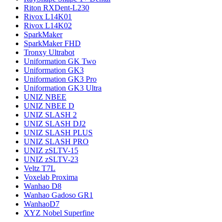
Riton RXDent-L230
Rivox L14K01
Rivox L14K02
SparkMaker
SparkMaker FHD
Tronxy Ultrabot
Uniformation GK Two
Uniformation GK3
Uniformation GK3 Pro
Uniformation GK3 Ultra
UNIZ NBEE
UNIZ NBEE D
UNIZ SLASH 2
UNIZ SLASH DJ2
UNIZ SLASH PLUS
UNIZ SLASH PRO
UNIZ zSLTV-15
UNIZ zSLTV-23
Veltz T7L
Voxelab Proxima
Wanhao D8
Wanhao Gadoso GR1
WanhaoD7
XYZ Nobel Superfine