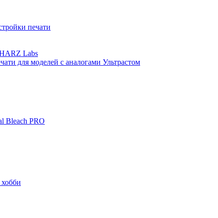
стройки печати
а HARZ Labs
ати для моделей с аналогами Ультрастом
al Bleach PRO
 хобби