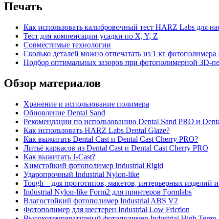
Печать
Как использовать калибровочный тест HARZ Labs для на
Тест для компенсации усадки по X, Y, Z
Совместимые технологии
Сколько деталей можно отпечатать из 1 кг фотополимер
Подбор оптимальных зазоров при фотополимерной 3D-печ
Обзор материалов
Хранение и использование полимера
Обновление Dental Sand
Рекомендации по использованию Dental Sand PRO и Dent
Как использовать HARZ Labs Dental Glaze?
Как выжигать Dental Cast и Dental Cast Cherry PRO?
Литьё каркасов из Dental Cast и Dental Cast Cherry PRO
Как выжигать J-Cast?
Химстойкий фотополимер Industrial Rigid
Ударопрочный Industrial Nylon-like
Tough – для прототипов, макетов, интерьерных изделий и
Industrial Nylon-like Form2 для принтеров Formlabs
Влагостойкий фотополимер Industrial ABS V2
Фотополимер для шестерен Industrial Low Friction
Высокотемпературный фотополимер Industrial High Temp