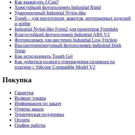
Как выжигать J-Cast?
Химстойкий фотополимер Industrial Rigid
Ударопрочный Industrial Nylon-like
Tough – для прототипов, макетов, интерьерных изделий
и хобби
Industrial Nylon-like Form2 для принтеров Formlabs
Влагостойкий фотополимер Industrial ABS V2
Фотополимер для шестерен Industrial Low Friction
Высокотемпературный фотополимер Industrial High
Temp
Как использовать Tough Gel
Как добиться полного отверждения силикона на
платине с Silicone Compatible Model V2
Покупка
Гарантия
Возврат товара
Информация по заказу
Отмена заказа
Техническая поддержка
Оплата
График работы