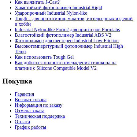
Как выжигать J-Cast?
Химстойкий фотополимер Industrial Rigid
Ударопрочный Industrial Nylon-like
Tough – для прототипов, макетов, интерьерных изделий
и хобби
Industrial Nylon-like Form2 для принтеров Formlabs
Влагостойкий фотополимер Industrial ABS V2
Фотополимер для шестерен Industrial Low Friction
Высокотемпературный фотополимер Industrial High
Temp
Как использовать Tough Gel
Как добиться полного отверждения силикона на
платине с Silicone Compatible Model V2
Покупка
Гарантия
Возврат товара
Информация по заказу
Отмена заказа
Техническая поддержка
Оплата
График работы