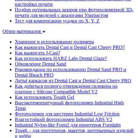
настройки печати
Подбор оптимальных зазоров при фотополимерной 3D-
печати для моделей с аналогами Ультрастом
Тест для компенсации усадки по X, Y, Z
Обзор материалов
Хранение и использование полимера
Как выжигать Dental Cast и Dental Cast Cherry PRO?
Как выжигать J-Cast?
Как использовать HARZ Labs Dental Glaze?
Обновление Dental Sand
Рекомендации по использованию Dental Sand PRO и
Dental Bleach PRO
Литьё каркасов из Dental Cast и Dental Cast Cherry PRO
Как добиться полного отверждения силикона на
платине с Silicone Compatible Model V2
Как использовать Tough Gel
Высокотемпературный фотополимер Industrial High
Temp
Фотополимер для шестерен Industrial Low Friction
Влагостойкий фотополимер Industrial ABS V2
Industrial Nylon-like Form2 для принтеров Formlabs
Tough – для прототипов, макетов, интерьерных изделий
и хобби