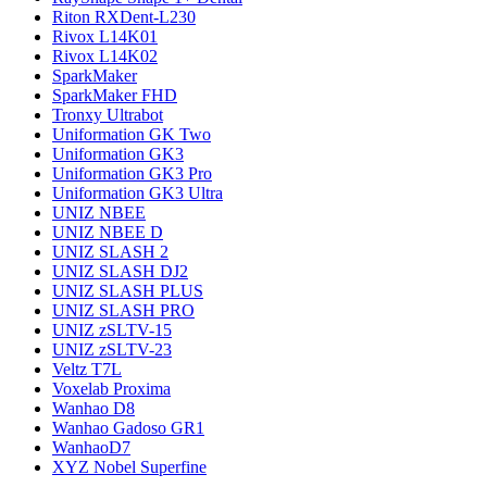
Riton RXDent-L230
Rivox L14K01
Rivox L14K02
SparkMaker
SparkMaker FHD
Tronxy Ultrabot
Uniformation GK Two
Uniformation GK3
Uniformation GK3 Pro
Uniformation GK3 Ultra
UNIZ NBEE
UNIZ NBEE D
UNIZ SLASH 2
UNIZ SLASH DJ2
UNIZ SLASH PLUS
UNIZ SLASH PRO
UNIZ zSLTV-15
UNIZ zSLTV-23
Veltz T7L
Voxelab Proxima
Wanhao D8
Wanhao Gadoso GR1
WanhaoD7
XYZ Nobel Superfine