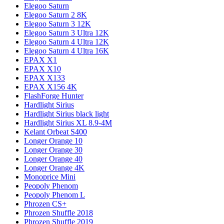
Elegoo Saturn
Elegoo Saturn 2 8K
Elegoo Saturn 3 12K
Elegoo Saturn 3 Ultra 12K
Elegoo Saturn 4 Ultra 12K
Elegoo Saturn 4 Ultra 16K
EPAX X1
EPAX X10
EPAX X133
EPAX X156 4K
FlashForge Hunter
Hardlight Sirius
Hardlight Sirius black light
Hardlight Sirius XL 8.9-4M
Kelant Orbeat S400
Longer Orange 10
Longer Orange 30
Longer Orange 40
Longer Orange 4K
Monoprice Mini
Peopoly Phenom
Peopoly Phenom L
Phrozen CS+
Phrozen Shuffle 2018
Phrozen Shuffle 2019